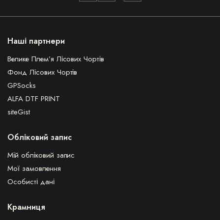
Наші партнери
Велике Плем’я Лісових Чортів
Фонд Лісових Чортів
GPSocks
ALFA DTF PRINT
siteGist
Обліковий запис
Мій обліковий запис
Мої замовлення
Особисті дані
Крамниця