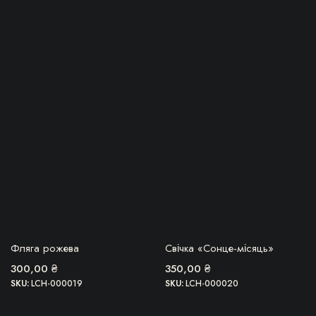
БЕРУ!
БЕРУ!
Фляга рожева
Свічка «Сонце-місяць»
300,00
₴
350,00
₴
SKU:
LCH-000019
SKU:
LCH-000020