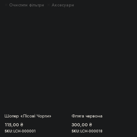
імальна
більша
Очистити фільтри
Аксесуари
ОВВА, ТОВАР
БЕРУ!
Шопер «Лісові Чорти»
Фляга червона
ЗАКІНЧИВСЯ!
115,00
₴
300,00
₴
SKU:
LCH-000001
SKU:
LCH-000018