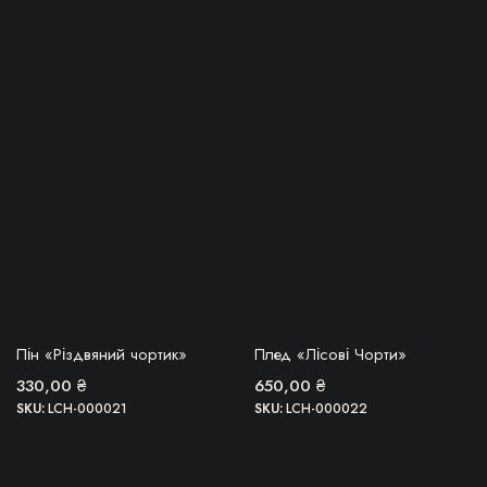
БЕРУ!
БЕРУ!
Пін «Різдвяний чортик»
Плед «Лісові Чорти»
330,00
₴
650,00
₴
SKU:
LCH-000021
SKU:
LCH-000022