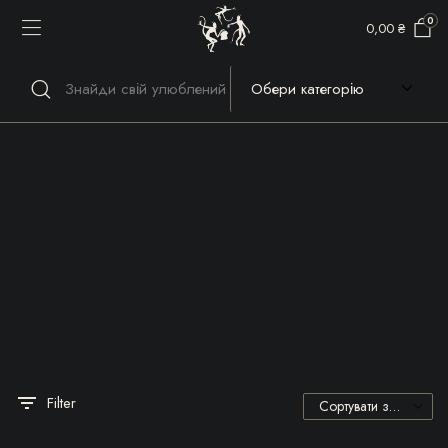
0
0,00
₴
Речі, які гріють серце та
душу!
Filter