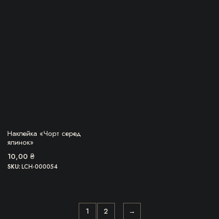
БЕРУ!
Наклейка «Чорт серед
ялинок»
10,00
₴
SKU:
LCH-000054
1
2
→