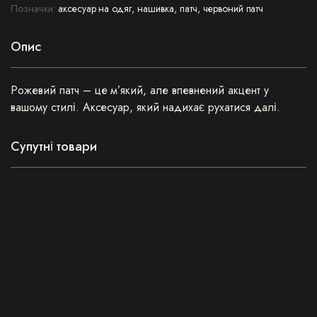
Позначки:
аксесуар на одяг
,
нашивка
,
патч
,
червоний патч
Опис
Рожевий патч – це м’який, але впевнений акцент у
вашому стилі. Аксесуар, який надихає рухатися далі.
Супутні товари