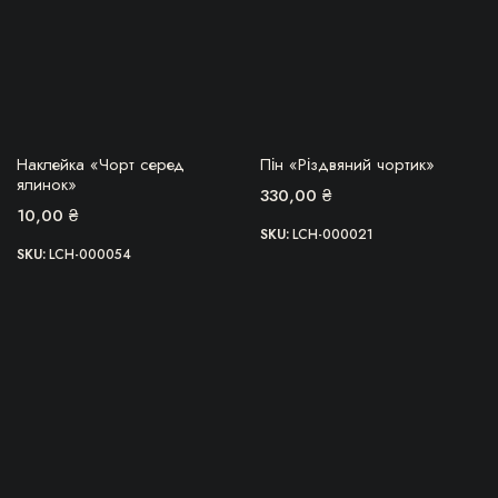
БЕРУ!
БЕРУ!
Наклейка «Чорт серед
Пін «Різдвяний чортик»
ялинок»
330,00
₴
10,00
₴
SKU:
LCH-000021
SKU:
LCH-000054