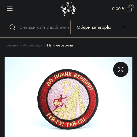
0
0,00
₴
Головна
Аксесуари
Патч червоний