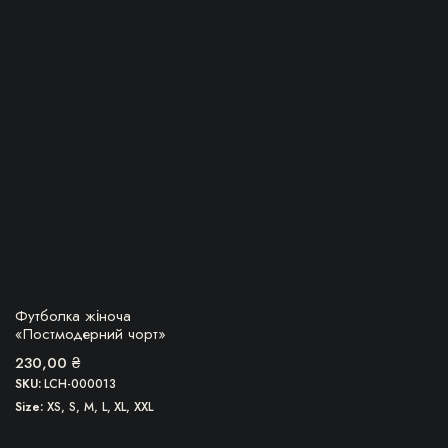
товар
має
кілька
варіантів.
Параметри
можна
вибрати
на
сторінці
товару
БЕРУ!
Футболка жіноча
«Постмодерний чорт»
230,00
₴
SKU:
LCH-000013
Size
XS, S, M, L, XL, XXL