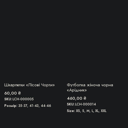
товар
товар
має
має
кілька
кілька
варіантів.
варіантів.
Параметри
Параметри
можна
можна
вибрати
вибрати
на
на
сторінці
сторінці
товару
товару
БЕРУ!
БЕРУ!
Шкарпетки «Лісові Чорти»
Футболка жіноча чорна
«Арідник»
60,00
₴
460,00
₴
SKU:
LCH-000005
SKU:
LCH-000014
Розмір
35-37, 41-43, 44-46
Size
XS, S, M, L, XL, XXL
Цей
Цей