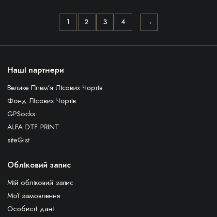
1
2
3
4
→
Наші партнери
Велике Плем’я Лісових Чортів
Фонд Лісових Чортів
GPSocks
ALFA DTF PRINT
siteGist
Обліковий запис
Мій обліковий запис
Мої замовлення
Особисті дані