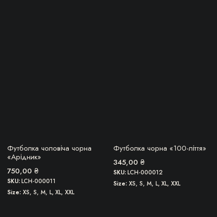
товар
товар
має
має
кілька
кілька
варіантів.
варіантів.
Параметри
Параметри
можна
можна
вибрати
вибрати
на
на
сторінці
сторінці
товару
товару
БЕРУ!
БЕРУ!
Футболка чоловіча чорна
Футболка чорна «100-ліття»
«Арідник»
345,00
₴
750,00
₴
SKU:
LCH-000012
SKU:
LCH-000011
Size
XS, S, M, L, XL, XXL
Size
XS, S, M, L, XL, XXL
Цей