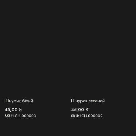
імальна
більша
БЕРУ!
БЕРУ!
Шнурик білий
Шнурик зелений
45,00
₴
45,00
₴
SKU:
LCH-000003
SKU:
LCH-000002