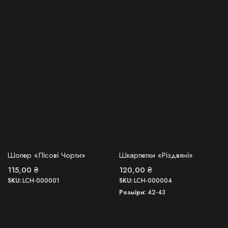
ОВВА, ТОВАР
БЕРУ!
Шопер «Лісові Чорти»
Шкарпетки «Різдвяні»
ЗАКІНЧИВСЯ!
115,00
₴
120,00
₴
SKU:
LCH-000001
SKU:
LCH-000004
Розміри
42-43
Цей
Цей