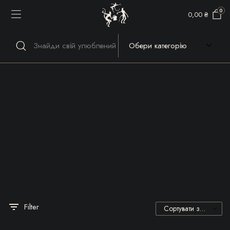
0
0,00
₴
Речі, які гріють серце та
душу!
Filter