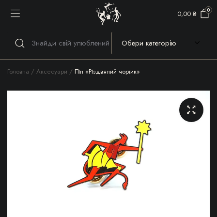
0
0,00
₴
Головна
Аксесуари
Пін «Різдвяний чортик»