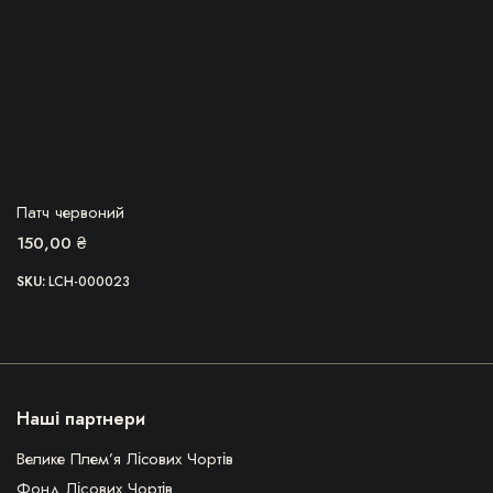
БЕРУ!
Патч червоний
150,00
₴
SKU:
LCH-000023
Наші партнери
Велике Плем’я Лісових Чортів
Фонд Лісових Чортів