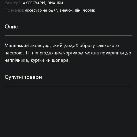
Категорії:
,
АКСЕСУАРИ
ЗНАЧКИ
Позначки:
аксесуар на одяг
,
значок
,
пін
,
чортик
Опис
Маленький аксесуар, який додає образу святкового
настрою. Пін із різдвяним чортиком можна прикріпити до
наплічника, куртки чи шопера.
Супутні товари