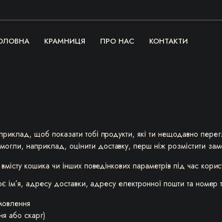
ОЛОВНА
КРАМНИЦЯ
ПРО НАС
КОНТАКТИ
априклад, щоб показати тобі продукти, які ти нещодавно перег
огли, наприклад, оцінити доставку, перш ніж розмістити замо
місту кошика чи інших поведінкових параметрів під час корис
оє ім’я, адресу доставки, адресу електронної пошти та номер
амовлення
ня або скарг)