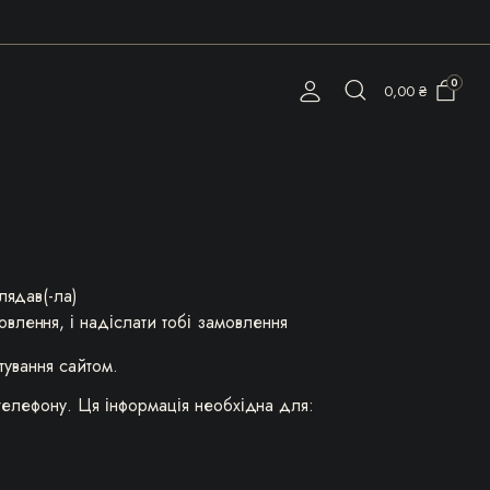
0
0,00
₴
лядав(-ла)
влення, і надіслати тобі замовлення
тування сайтом.
 телефону. Ця інформація необхідна для: