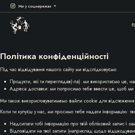
Ми у соцмережах
Г
Політика конфіденційності
Під час відвідування нашого сайту ми відслідковуємо:
Продукти, які ти переглядав(-ла): ми використаємо це, н
Адреса доставки: ми попросимо тебе ввести це, щоб ми м
Ми також використовуватимемо файли cookie для відстеження в
Коли ти купуєш у нас, ми просимо тебе надати інформацію: тв
Надсилати тобі інформацію про твій обліковий запис і з
Відповідати на твої запити (наприклад щодо відшкодуван