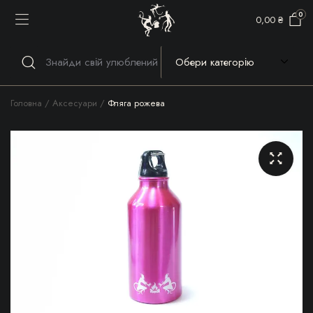
0
0,00
₴
Головна
Аксесуари
Фляга рожева