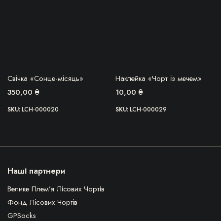
БЕРУ!
БЕРУ!
Свічка «Сонце-місяць»
Наклейка «Чорт із мечем»
350,00
₴
10,00
₴
SKU:
LCH-000020
SKU:
LCH-000029
Наші партнери
Велике Плем’я Лісових Чортів
Фонд Лісових Чортів
GPSocks