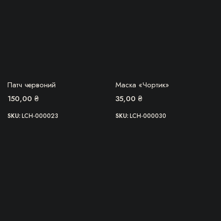
БЕРУ!
БЕРУ!
Патч червоний
Маска «Чортик»
150,00
₴
35,00
₴
SKU:
LCH-000023
SKU:
LCH-000030