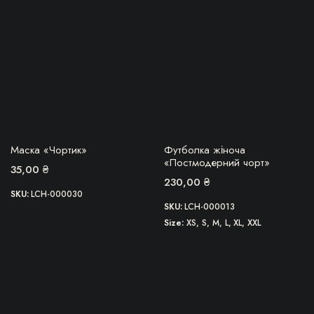
Параметри
можна
вибрати
на
сторінці
товару
БЕРУ!
БЕРУ!
Маска «Чортик»
Футболка жіноча
«Постмодерний чорт»
35,00
₴
230,00
₴
SKU:
LCH-000030
SKU:
LCH-000013
Size
XS, S, M, L, XL, XXL
Цей
товар
має
кілька