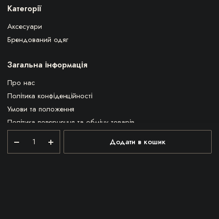
Категорії
Аксесуари
Брендований одяг
Загальна інформація
Про нас
Політика конфіденційності
Умови та положення
Політика повернення та обміну товарів
Оплата та доставка
Плед
Додати в кошик
«Лісові
Надати відгук про сайт
Чорти»
кількість
ВПЛЧ з 1922 © Всі права захищені.