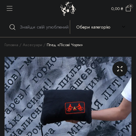
0
0,00
₴
Головна
Аксесуари
Плед «Лісові Чорти»