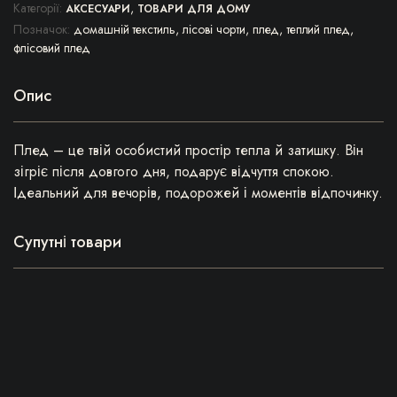
Категорії:
,
АКСЕСУАРИ
ТОВАРИ ДЛЯ ДОМУ
Позначок:
домашній текстиль
,
лісові чорти
,
плед
,
теплий плед
,
флісовий плед
Опис
Плед – це твій особистий простір тепла й затишку. Він
зігріє після довгого дня, подарує відчуття спокою.
Ідеальний для вечорів, подорожей і моментів відпочинку.
Супутні товари
Цей
товар
має
кілька
варіантів.