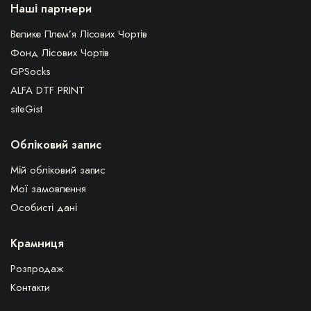
Наші партнери
Велике Плем’я Лісових Чортів
Фонд Лісових Чортів
GPSocks
ALFA DTF PRINT
siteGist
Обліковий запис
Мій обліковий запис
Мої замовлення
Особисті дані
Крамниця
Розпродаж
Контакти