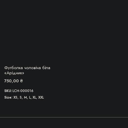
варіантів.
Параметри
можна
вибрати
на
сторінці
товару
БЕРУ!
Футболка чоловіча біла
«Арідник»
750,00
₴
SKU:
LCH-000016
Size
XS, S, M, L, XL, XXL