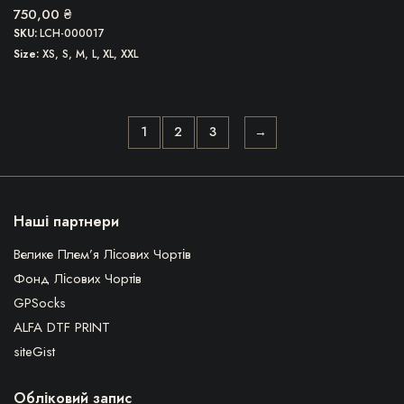
750,00
₴
SKU:
LCH-000017
Size
XS, S, M, L, XL, XXL
1
2
3
→
Наші партнери
Велике Плем’я Лісових Чортів
Фонд Лісових Чортів
GPSocks
ALFA DTF PRINT
siteGist
Обліковий запис