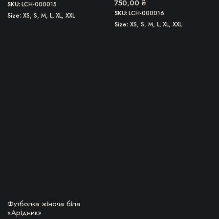
750,00
₴
SKU:
LCH-000015
SKU:
LCH-000016
Size
XS, S, M, L, XL, XXL
Size
XS, S, M, L, XL, XXL
Цей
товар
має
кілька
варіантів.
Параметри
можна
вибрати
на
сторінці
товару
БЕРУ!
Футболка жіноча біла
«Арідник»