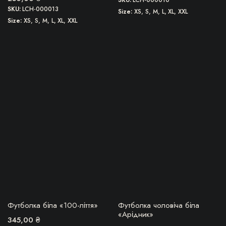
SKU:
LCH-000013
Size
XS, S, M, L, XL, XXL
Size
XS, S, M, L, XL, XXL
Цей
Цей
товар
товар
має
має
кілька
кілька
варіантів.
варіантів.
Параметри
Параметри
можна
можна
вибрати
вибрати
на
на
сторінці
сторінці
товару
товару
БЕРУ!
БЕРУ!
Футболка біла «100-ліття»
Футболка чоловіча біла
«Арідник»
345,00
₴