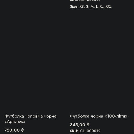
Size
XS, S, M, L, XL, XXL
Цей
Цей
товар
товар
має
має
кілька
кілька
варіантів.
варіантів.
Параметри
Параметри
можна
можна
вибрати
вибрати
на
на
сторінці
сторінці
товару
товару
БЕРУ!
БЕРУ!
Футболка чоловіча чорна
Футболка чорна «100-ліття»
«Арідник»
345,00
₴
750,00
₴
SKU:
LCH-000012