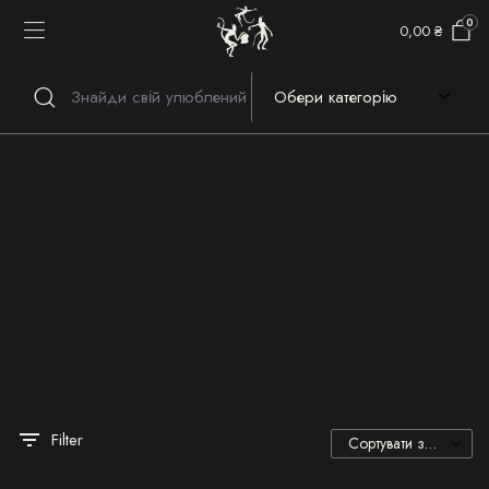
0
0,00
₴
Речі, які гріють серце та
душу!
Filter