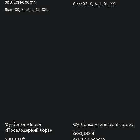
SKU:
LCH-000011
Size
XS, S, M, L, XL, XXL
Size
XS, S, M, L, XL, XXL
Цей
Цей
товар
товар
має
має
кілька
кілька
варіантів.
варіантів.
Параметри
Параметри
можна
можна
вибрати
вибрати
на
на
сторінці
сторінці
товару
товару
БЕРУ!
БЕРУ!
Футболка жіноча
Футболка «Танцюючі чорти»
«Постмодерний чорт»
600,00
₴
230,00
₴
SKU:
LCH-000010