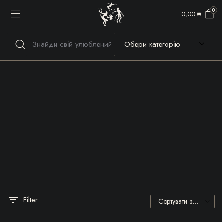
0
0,00
₴
Речі, які гріють серце та
душу!
Filter