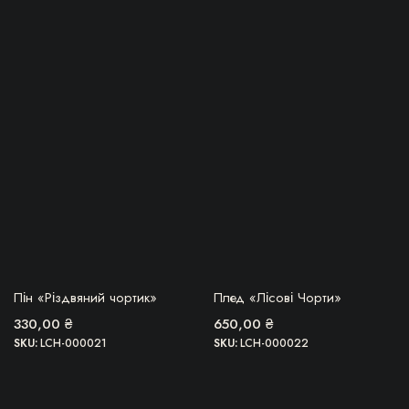
БЕРУ!
БЕРУ!
Пін «Різдвяний чортик»
Плед «Лісові Чорти»
330,00
₴
650,00
₴
SKU:
LCH-000021
SKU:
LCH-000022