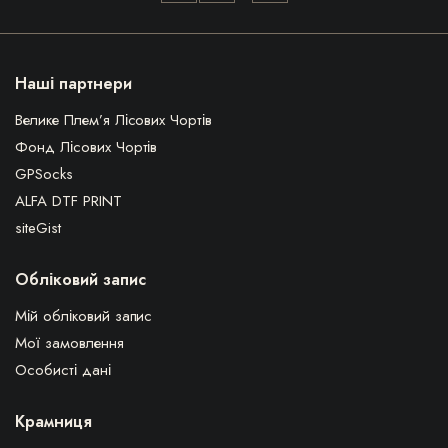
Наші партнери
Велике Плем’я Лісових Чортів
Фонд Лісових Чортів
GPSocks
ALFA DTF PRINT
siteGist
Обліковий запис
Мій обліковий запис
Мої замовлення
Особисті дані
Крамниця