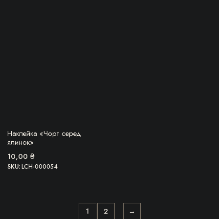
БЕРУ!
Наклейка «Чорт серед
ялинок»
10,00
₴
SKU:
LCH-000054
1
2
→