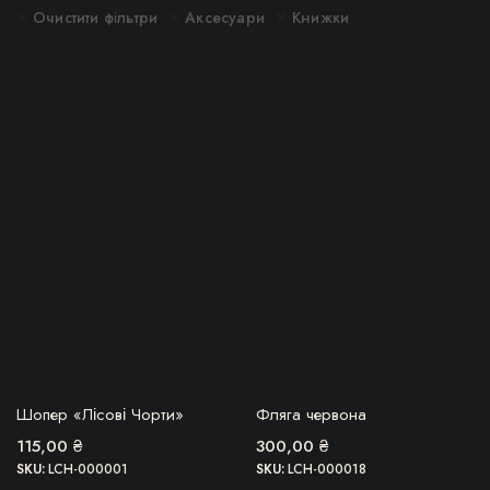
імальна
більша
Очистити фільтри
Аксесуари
Книжки
ОВВА, ТОВАР
БЕРУ!
Шопер «Лісові Чорти»
Фляга червона
ЗАКІНЧИВСЯ!
115,00
₴
300,00
₴
SKU:
LCH-000001
SKU:
LCH-000018