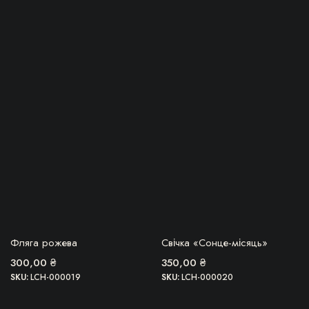
БЕРУ!
БЕРУ!
Фляга рожева
Свічка «Сонце-місяць»
300,00
₴
350,00
₴
SKU:
LCH-000019
SKU:
LCH-000020