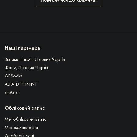
Наші партнери
Велике Плем’я Лісових Чортів
Фонд Лісових Чортів
GPSocks
ALFA DTF PRINT
siteGist
Обліковий запис
Мій обліковий запис
Мої замовлення
Особисті дані