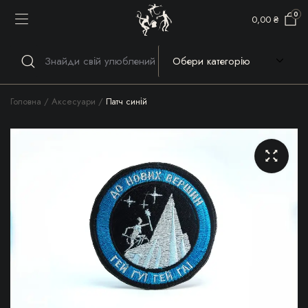
0
0,00
₴
Головна
Аксесуари
Патч синій