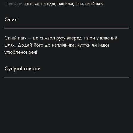
Позначки:
аксесуар на одяг
,
нашивка
,
патч
,
синій патч
Опис
Синій патч – це символ руху вперед і віри у власний
шлях. Додай його до наплічника, куртки чи іншої
улюбленої речі.
Супутні товари