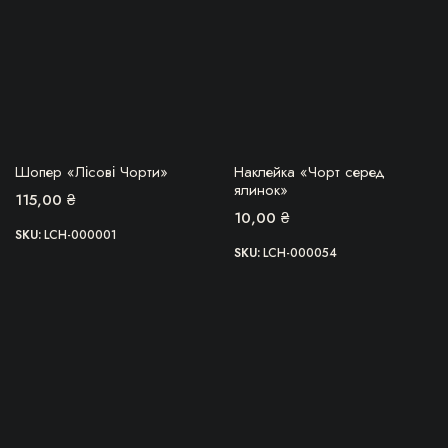
ОВВА, ТОВАР
БЕРУ!
Шопер «Лісові Чорти»
Наклейка «Чорт серед
ЗАКІНЧИВСЯ!
ялинок»
115,00
₴
10,00
₴
SKU:
LCH-000001
SKU:
LCH-000054