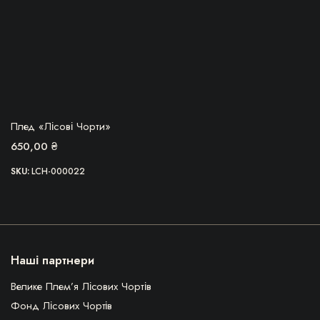
БЕРУ!
Плед «Лісові Чорти»
650,00
₴
SKU:
LCH-000022
Наші партнери
Велике Плем’я Лісових Чортів
Фонд Лісових Чортів