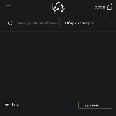
0
0,00
₴
Речі, які гріють серце та
душу!
Filter