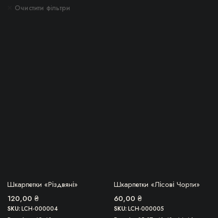
Очистити фільтри
Цей
товар
імальна
більша
має
кілька
варіантів.
Параметри
можна
вибрати
на
сторінці
товару
БЕРУ!
БЕРУ!
Шкарпетки «Різдвяні»
Шкарпетки «Лісові Чорти»
120,00
₴
60,00
₴
SKU:
LCH-000004
SKU:
LCH-000005