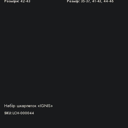
Розміри
42-43
Розмір
35-37, 41-43, 44-46
ПЕРЕЙТИ ДО ТОВАРУ
Набір шкарпеток «IGNIS»
SKU:
LCH-000044