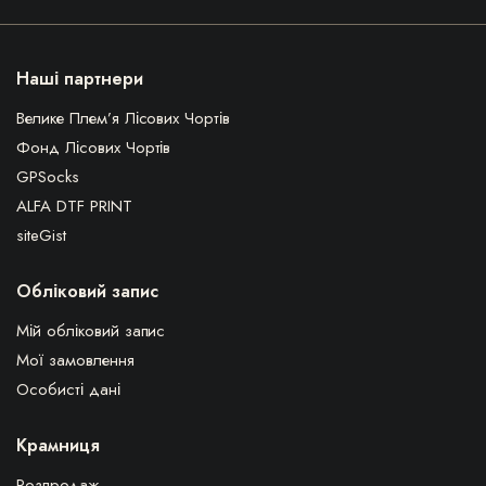
Наші партнери
Велике Плем’я Лісових Чортів
Фонд Лісових Чортів
GPSocks
ALFA DTF PRINT
siteGist
Обліковий запис
Мій обліковий запис
Мої замовлення
Особисті дані
Крамниця
Розпродаж