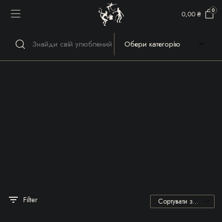
0
0,00
₴
Речі, які гріють серце та
душу!
Filter