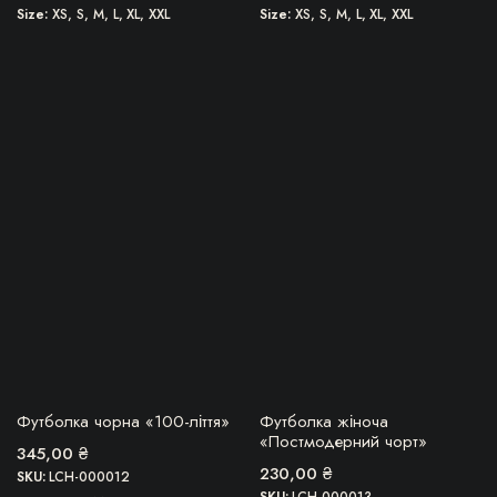
Size
XS, S, M, L, XL, XXL
Size
XS, S, M, L, XL, XXL
Цей
Цей
товар
товар
має
має
кілька
кілька
варіантів.
варіантів.
Параметри
Параметри
можна
можна
вибрати
вибрати
на
на
сторінці
сторінці
товару
товару
БЕРУ!
БЕРУ!
Футболка чорна «100-ліття»
Футболка жіноча
«Постмодерний чорт»
345,00
₴
230,00
₴
SKU:
LCH-000012
SKU:
LCH-000013