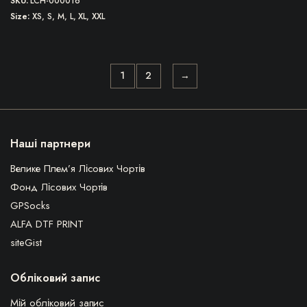
SKU:
LCH-000016
Size
XS, S, M, L, XL, XXL
1
2
→
Наші партнери
Велике Плем’я Лісових Чортів
Фонд Лісових Чортів
GPSocks
ALFA DTF PRINT
siteGist
Обліковий запис
Мій обліковий запис