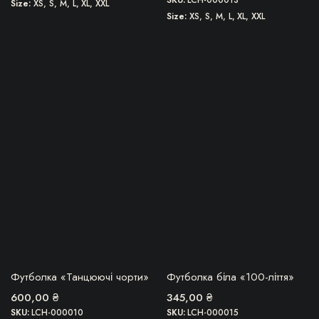
Size
XS, S, M, L, XL, XXL
Size
XS, S, M, L, XL, XXL
Цей
Цей
товар
товар
має
має
кілька
кілька
варіантів.
варіантів.
Параметри
Параметри
можна
можна
вибрати
вибрати
на
на
сторінці
сторінці
товару
товару
БЕРУ!
БЕРУ!
Футболка «Танцюючі чорти»
Футболка біла «100-ліття»
600,00
₴
345,00
₴
SKU:
LCH-000010
SKU:
LCH-000015