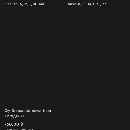
Size
XS, S, M, L, XL, XXL
Size
XS, S, M, L, XL, XXL
Цей
товар
має
кілька
варіантів.
Параметри
можна
вибрати
на
сторінці
товару
БЕРУ!
Футболка чоловіча біла
«Арідник»
750,00
₴