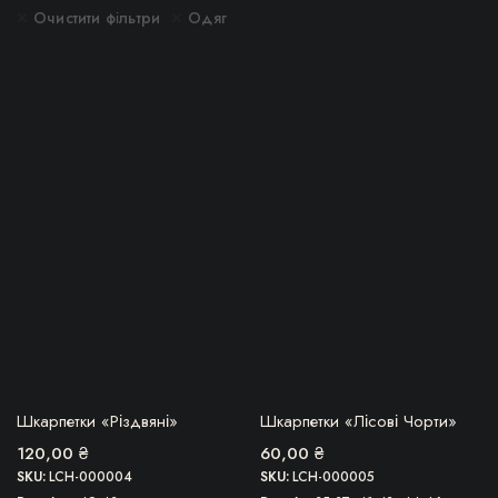
Очистити фільтри
Одяг
Цей
товар
імальна
більша
має
кілька
варіантів.
Параметри
можна
вибрати
на
сторінці
товару
БЕРУ!
БЕРУ!
Шкарпетки «Різдвяні»
Шкарпетки «Лісові Чорти»
120,00
₴
60,00
₴
SKU:
LCH-000004
SKU:
LCH-000005