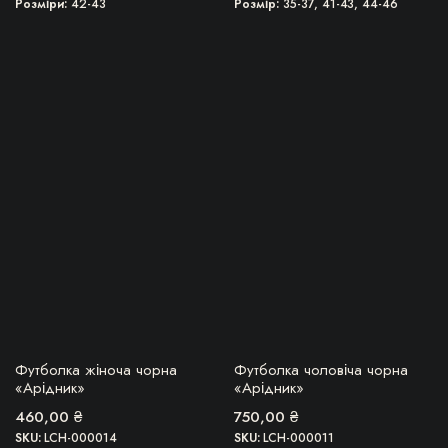
Розміри
42-43
Розмір
35-37, 41-43, 44-46
Цей
Цей
товар
товар
має
має
кілька
кілька
варіантів.
варіантів.
Параметри
Параметри
можна
можна
вибрати
вибрати
на
на
сторінці
сторінці
товару
товару
БЕРУ!
БЕРУ!
Футболка жіноча чорна
Футболка чоловіча чорна
«Арідник»
«Арідник»
460,00
₴
750,00
₴
SKU:
LCH-000014
SKU:
LCH-000011