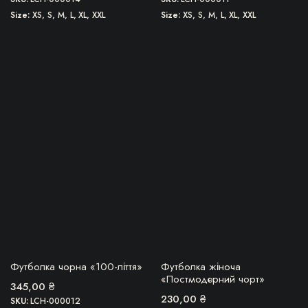
Size
XS, S, M, L, XL, XXL
Size
XS, S, M, L, XL, XXL
Цей
Цей
товар
товар
має
має
кілька
кілька
варіантів.
варіантів.
Параметри
Параметри
можна
можна
вибрати
вибрати
на
на
сторінці
сторінці
товару
товару
БЕРУ!
БЕРУ!
Футболка чорна «100-ліття»
Футболка жіноча
«Постмодерний чорт»
345,00
₴
230,00
₴
SKU:
LCH-000012