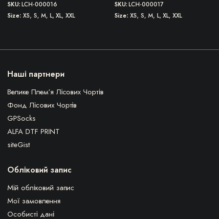
SKU:
LCH-000016
SKU:
LCH-000017
Size
XS, S, M, L, XL, XXL
Size
XS, S, M, L, XL, XXL
Наші партнери
Велике Плем’я Лісових Чортів
Фонд Лісових Чортів
GPSocks
ALFA DTF PRINT
siteGist
Обліковий запис
Мій обліковий запис
Мої замовлення
Особисті дані