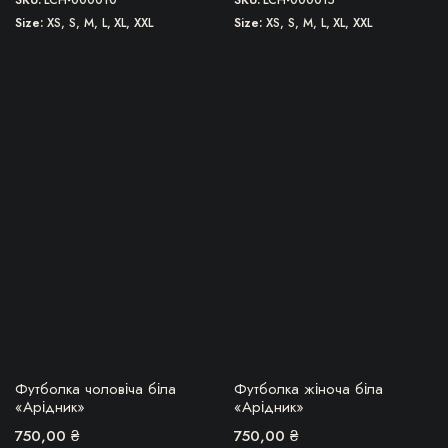
Size
XS, S, M, L, XL, XXL
Size
XS, S, M, L, XL, XXL
Цей
Цей
товар
товар
має
має
кілька
кілька
варіантів.
варіантів.
Параметри
Параметри
можна
можна
вибрати
вибрати
на
на
сторінці
сторінці
товару
товару
БЕРУ!
БЕРУ!
Футболка чоловіча біла
Футболка жіноча біла
«Арідник»
«Арідник»
750,00
₴
750,00
₴