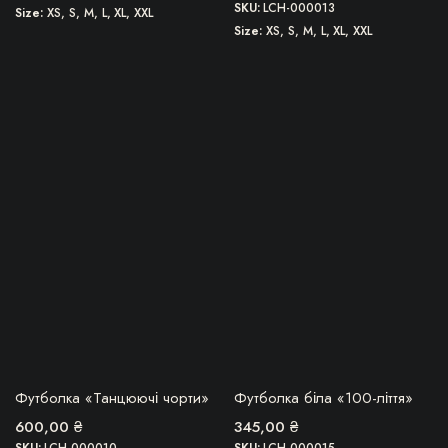
SKU:
LCH-000013
Size
XS, S, M, L, XL, XXL
Size
XS, S, M, L, XL, XXL
Цей
Цей
товар
товар
має
має
кілька
кілька
варіантів.
варіантів.
Параметри
Параметри
можна
можна
вибрати
вибрати
на
на
сторінці
сторінці
товару
товару
БЕРУ!
БЕРУ!
Футболка «Танцюючі чорти»
Футболка біла «100-ліття»
600,00
₴
345,00
₴
SKU:
LCH-000010
SKU:
LCH-000015