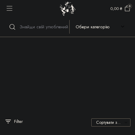
0
0,00
₴
Речі, які гріють серце та
душу!
Filter