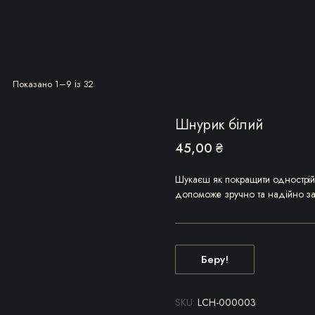
Сортовано
Показано 1–9 із 32
за
останнім
Шнурик білий
45,00
₴
Шукаєш як покращити однострій?
допоможе зручно та надійно за
Беру!
SKU:
LCH-000003