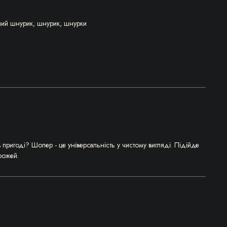
ний шнурик
,
шнурик
,
шнурки
»
в пригоді? Шопер - це універсальність у чистому вигляді. Підійде
рожей.