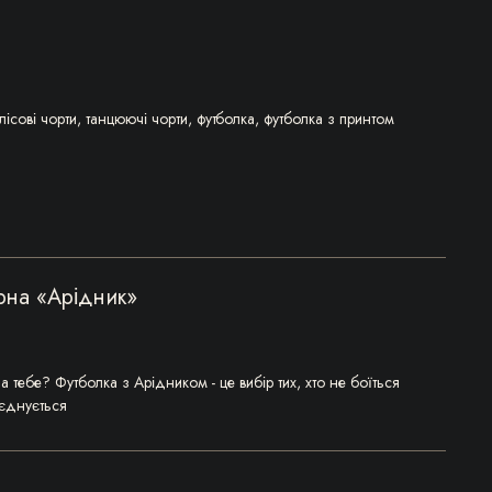
лісові чорти
,
танцюючі чорти
,
футболка
,
футболка з принтом
рна «Арідник»
а тебе? Футболка з Арідником - це вибір тих, хто не боїться
оєднується