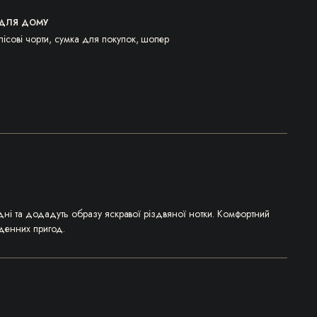
 ДЛЯ ДОМУ
лісові чорти
,
сумка для покупок
,
шопер
 дні та додадуть образу яскравої різдвяної нотки. Комфортний
денних пригод.