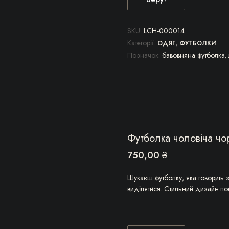
Цей
товар
має
SKU:
LCH-000014
кілька
Категорії:
,
ОДЯГ
ФУТБОЛКИ
варіантів.
Позначок:
бавовняна футболка
,
Параметри
можна
вибрати
на
сторінці
товару
Футболка чоловіча чо
750,00
₴
Шукаєш футболку, яка говорить з
виділятися. Стильний дизайн п