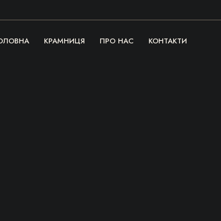
ОЛОВНА
КРАМНИЦЯ
ПРО НАС
КОНТАКТИ
Речі, які гріють
серце та душу!