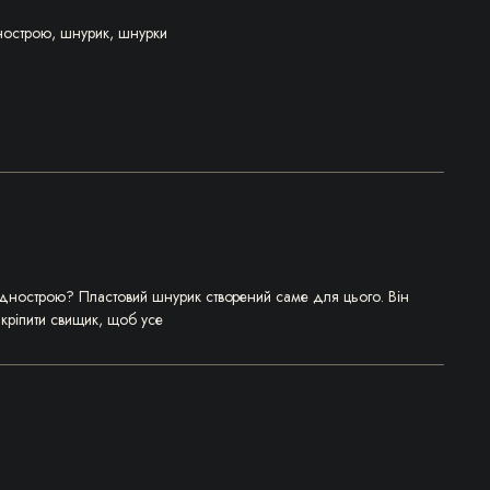
нострою
,
шнурик
,
шнурки
днострою? Пластовий шнурик створений саме для цього. Він
кріпити свищик, щоб усе