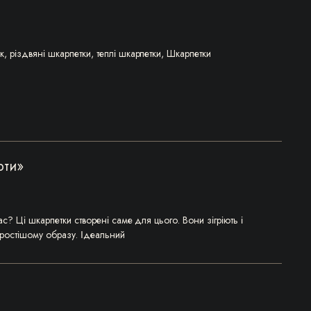
к
,
різдвяні шкарпетки
,
теплі шкарпетки
,
Шкарпетки
рти»
? Ці шкарпетки створені саме для цього. Вони зігріють і
простішому образу. Ідеальний