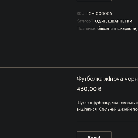
товар
має
SKU:
LCH-000005
кілька
Категорії:
,
ОДЯГ
ШКАРПЕТКИ
варіантів.
Позначки:
бавовняні шкарпетки
Параметри
можна
вибрати
на
сторінці
товару
Футболка жіноча чорн
460,00
₴
Шукаєш футболку, яка говорить з
виділятися. Стильний дизайн п
Беру!