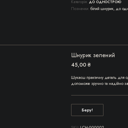
Категорія:
ДО ОДНОСТРОЮ
Позначки:
білий шнурик
,
до од
Шнурик зелений
45,00
₴
Шукаєш практичну деталь для о
допоможе зручно та надійно за
Беру!
SKU:
LCH-000002