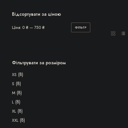
Відсортувати за ціною
Ціна:
0 ₴
—
750 ₴
ФІЛЬТР
Мінімальна
Найбільша
ціна
ціна
Фільтрувати за розміром
(8)
XS
(8)
S
(8)
M
(8)
L
(8)
XL
(8)
XXL