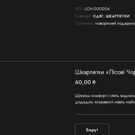
SKU:
LCH-000004
Категорії:
,
ОДЯГ
ШКАРПЕТКИ
Позначки:
новорічний подаруно
Шкарпетки «Лісові Чо
60,00
₴
Шукаєш комфорт і стиль водночас
додадуть яскравості навіть най
Беру!
Цей