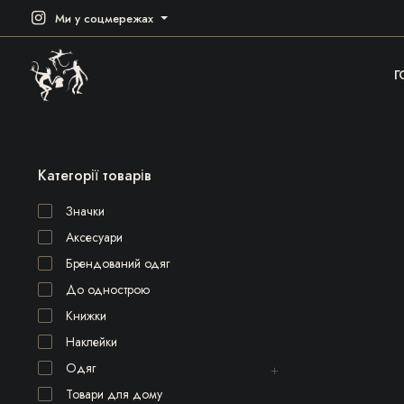
Ми у соцмережах
Г
Категорії товарів
Значки
Аксесуари
Брендований одяг
До однострою
Книжки
Наклейки
Одяг
Товари для дому