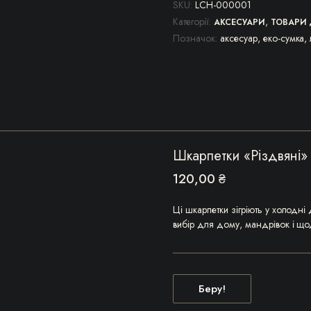
SKU:
LCH-000001
Категорії:
,
АКСЕСУАРИ
ТОВАРИ
Позначок:
аксесуар
,
еко-сумка
,
Шкарпетки «Різдвяні»
120,00
₴
Ці шкарпетки зігріють у холодні
вибір для дому, мандрівок і що
Беру!