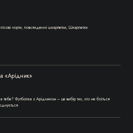
,
лісові чорти
,
повсякденні шкарпетки
,
Шкарпетки
а «Арідник»
а тебе? Футболка з Арідником – це вибір тих, хто не боїться
оєднується