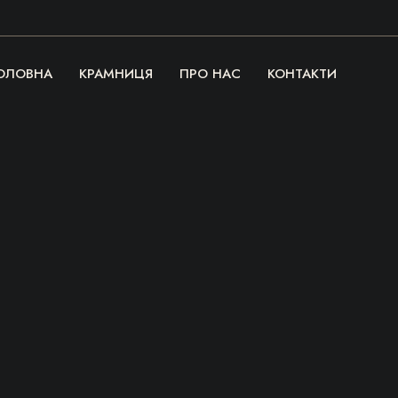
ОЛОВНА
КРАМНИЦЯ
ПРО НАС
КОНТАКТИ
Речі, які гріють
серце та душу!