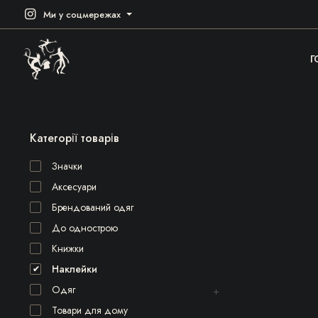
Ми у соцмережах
Г
Категорії товарів
Значки
Аксесуари
Брендований одяг
До однострою
Книжки
Наклейки
Одяг
Товари для дому