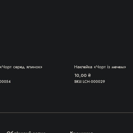
БЕРУ!
БЕРУ!
 «Чорт серед ялинок»
Наклейка «Чорт із мечем»
10,00
₴
00054
SKU:
LCH-000029