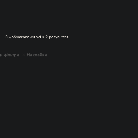
Сортовано
Відображаються усі з 2 результатів
за
останнім
и фільтри
Наклейки