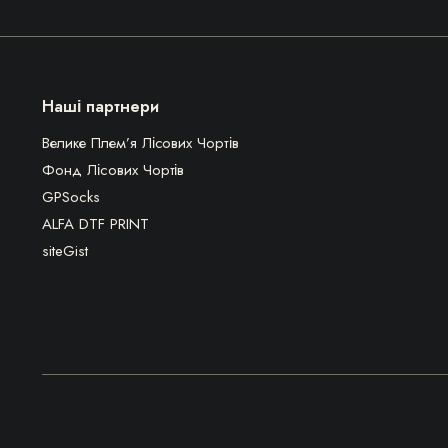
Наші партнери
Велике Плем’я Лісових Чортів
Фонд Лісових Чортів
GPSocks
ALFA DTF PRINT
siteGist
ВПЛЧ з 1922 © Всі права захищені.