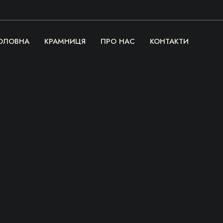
ОЛОВНА
КРАМНИЦЯ
ПРО НАС
КОНТАКТИ
Речі, які гріють
серце та душу!