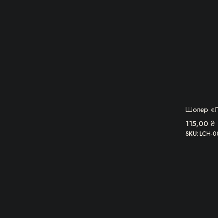
ОВВ
Шопер «Л
115,00
₴
SKU:
LCH-0