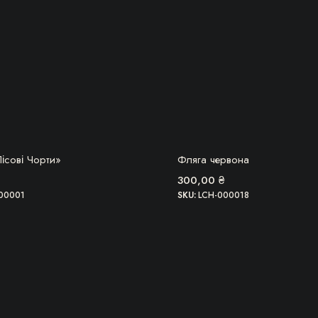
А, ТОВАР ЗАКІНЧИВСЯ!
БЕРУ!
ісові Чорти»
Фляга червона
300,00
₴
00001
SKU:
LCH-000018