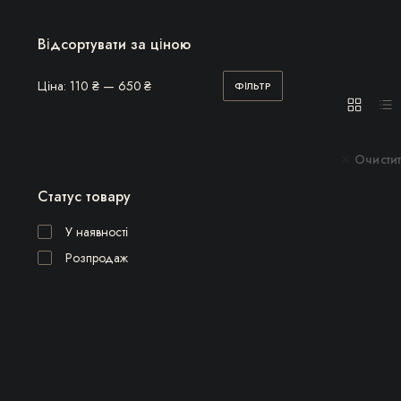
Відсортувати за ціною
Ціна:
110 ₴
—
650 ₴
ФІЛЬТР
Мінімальна
Найбільша
ціна
ціна
Очистит
Статус товару
У наявності
Розпродаж