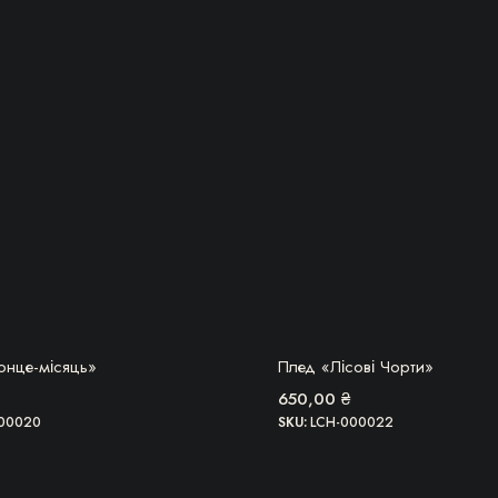
БЕРУ!
БЕРУ!
онце-місяць»
Плед «Лісові Чорти»
650,00
₴
00020
SKU:
LCH-000022