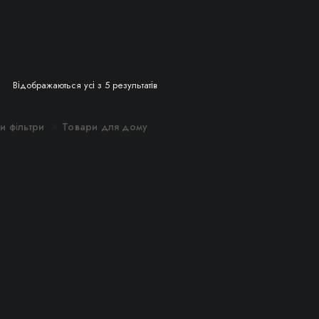
Сортовано
Відображаються усі з 5 результатів
за
останнім
и фільтри
Товари для дому