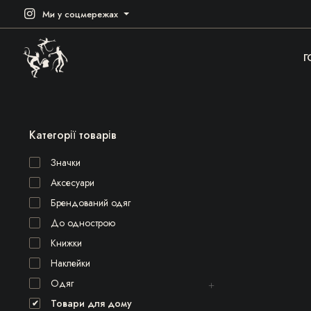
Ми у соцмережах
Г
Категорії товарів
Значки
Аксесуари
Брендований одяг
До однострою
Книжки
Наклейки
Одяг
Товари для дому