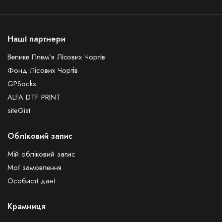
Наші партнери
Велике Плем’я Лісових Чортів
Фонд Лісових Чортів
GPSocks
ALFA DTF PRINT
siteGist
Обліковий запис
Мій обліковий запис
Мої замовлення
Особисті дані
Крамниця