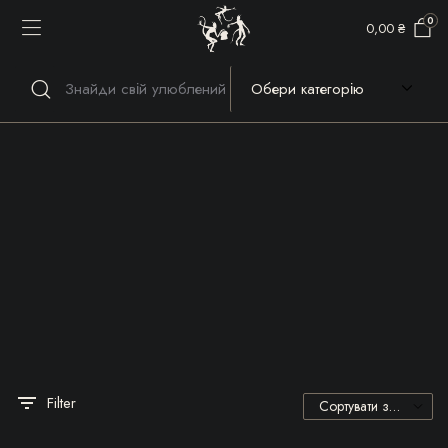
0
0,00
₴
Речі, які гріють серце та
душу!
Filter