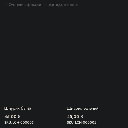
імальна
більша
Очистити фільтри
До однострою
БЕРУ!
БЕРУ!
Шнурик білий
Шнурик зелений
45,00
₴
45,00
₴
SKU:
LCH-000003
SKU:
LCH-000002