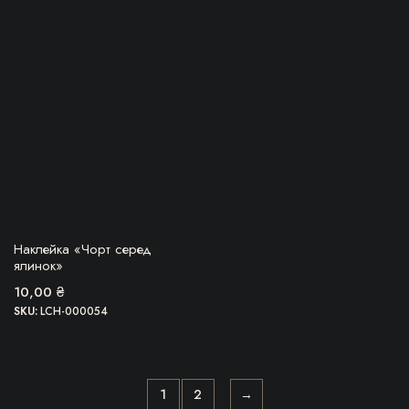
БЕРУ!
Наклейка «Чорт серед
ялинок»
10,00
₴
SKU:
LCH-000054
1
2
→