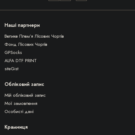
Наші партнери
Велике Плем’я Лісових Чортів
Фонд Лісових Чортів
GPSocks
ALFA DTF PRINT
siteGist
Обліковий запис
Мій обліковий запис
Мої замовлення
Особисті дані
Крамниця