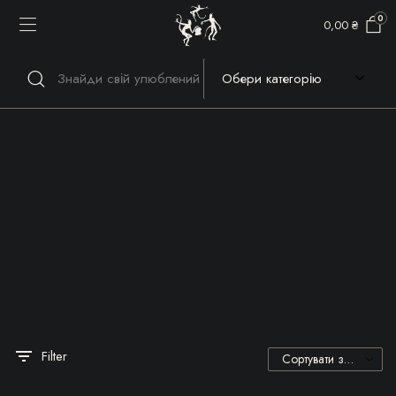
0
0,00
₴
Речі, які гріють серце та
душу!
Filter