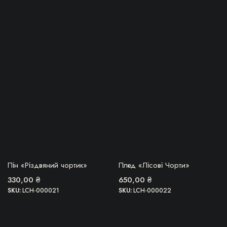
БЕРУ!
БЕРУ!
Пін «Різдвяний чортик»
Плед «Лісові Чорти»
330,00
₴
650,00
₴
SKU:
LCH-000021
SKU:
LCH-000022