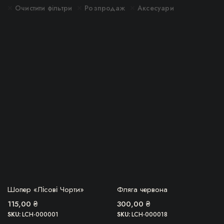
імальна
більша
Очистити фільтри
Розпродаж
Аксесуари
ОВВА, ТОВАР
БЕРУ!
Шопер «Лісові Чорти»
Фляга червона
ЗАКІНЧИВСЯ!
115,00
₴
300,00
₴
SKU:
LCH-000001
SKU:
LCH-000018