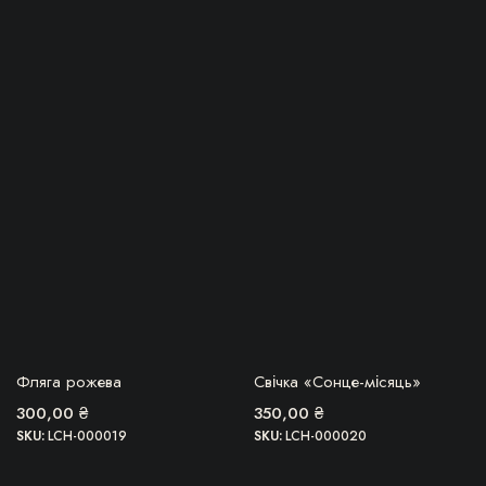
БЕРУ!
БЕРУ!
Фляга рожева
Свічка «Сонце-місяць»
300,00
₴
350,00
₴
SKU:
LCH-000019
SKU:
LCH-000020