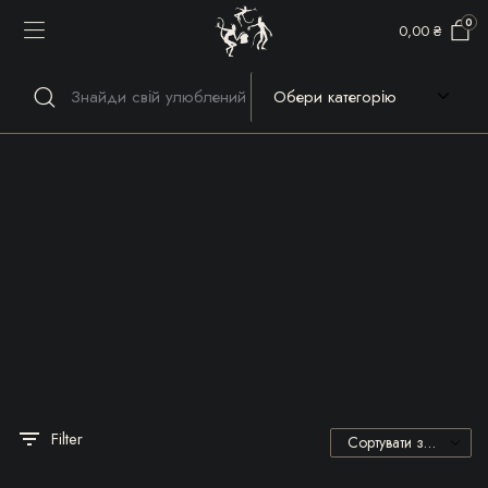
0
0,00
₴
Речі, які гріють серце та
душу!
Filter