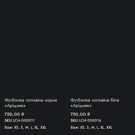
Цей
Цей
товар
товар
має
має
кілька
кілька
варіантів.
варіантів.
Параметри
Параметри
можна
можна
вибрати
вибрати
на
на
сторінці
сторінці
товару
товару
БЕРУ!
БЕРУ!
Футболка чоловіча чорна
Футболка чоловіча біла
«Арідник»
«Арідник»
750,00
₴
750,00
₴
SKU:
LCH-000011
SKU:
LCH-000016
Size
XS, S, M, L, XL, XXL
Size
XS, S, M, L, XL, XXL