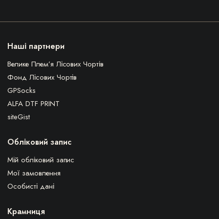
Наші партнери
Велике Плем’я Лісових Чортів
Фонд Лісових Чортів
GPSocks
ALFA DTF PRINT
siteGist
Обліковий запис
Мій обліковий запис
Мої замовлення
Особисті дані
Крамниця