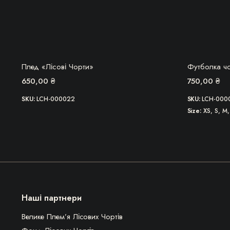
БЕРУ!
Плед «Лісові Чорти»
Футболка чо
650,00
₴
750,00
₴
SKU:
LCH-000022
SKU:
LCH-000
Size
XS, S, M,
Наші партнери
Велике Плем’я Лісових Чортів