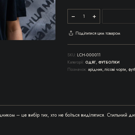
Футболка
чоловіча
чорна
«Арідник»
Поділитися цим товаром
кількість
SKU:
LCH-000011
Категорії:
,
ОДЯГ
ФУТБОЛКИ
Позначок:
арідник
,
лісові чорти
,
фут
ником – це вибір тих, хто не боїться виділятися. Стильний ди