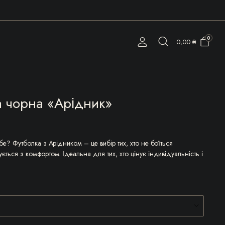
0
0,00
₴
а чорна «Арідник»
бе? Футболка з Арідником – це вибір тих, хто не боїться
ться з комфортом. Ідеальна для тих, хто цінує індивідуальність і