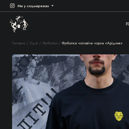
Ми у соцмережах
Г
Головна
Одяг
Футболки
Футболка чоловіча чорна «Арідник»