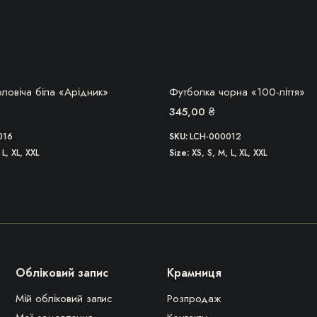
БЕРУ!
БЕРУ!
ловіча біла «Арідник»
Футболка чорна «100-ліття»
345,00
₴
016
SKU:
LCH-000012
 L, XL, XXL
Size
XS, S, M, L, XL, XXL
Обліковий запис
Крамниця
Мій обліковий запис
Розпродаж