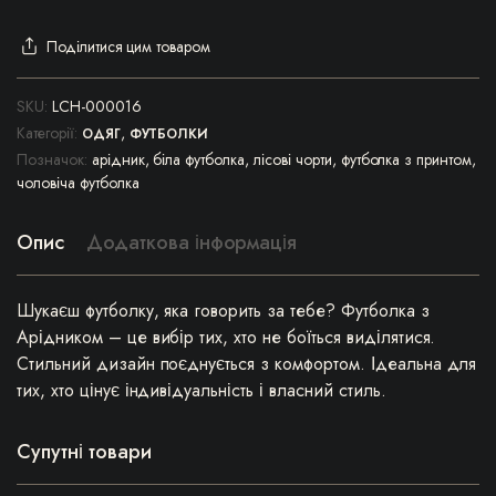
Поділитися цим товаром
SKU:
LCH-000016
Категорії:
,
ОДЯГ
ФУТБОЛКИ
Позначок:
арідник
,
біла футболка
,
лісові чорти
,
футболка з принтом
,
чоловіча футболка
Опис
Додаткова інформація
Шукаєш футболку, яка говорить за тебе? Футболка з
Арідником – це вибір тих, хто не боїться виділятися.
Стильний дизайн поєднується з комфортом. Ідеальна для
тих, хто цінує індивідуальність і власний стиль.
Супутні товари