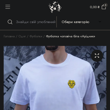
0
0,00
₴
Головна
Одяг
Футболки
Футболка чоловіча біла «Арідник»