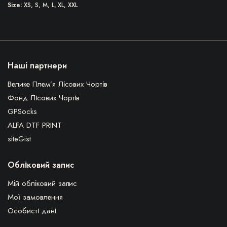
Size
XS, S, M, L, XL, XXL
Наші партнери
Велике Плем’я Лісових Чортів
Фонд Лісових Чортів
GPSocks
ALFA DTF PRINT
siteGist
Обліковий запис
Мій обліковий запис
Мої замовлення
Особисті дані