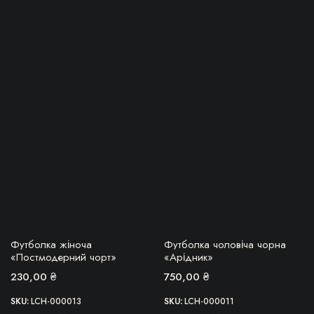
Цей
Цей
товар
товар
має
має
кілька
кілька
варіантів.
варіантів.
Параметри
Параметри
можна
можна
вибрати
вибрати
на
на
сторінці
сторінці
товару
товару
БЕРУ!
БЕРУ!
Футболка жіноча
Футболка чоловіча чорна
«Постмодерний чорт»
«Арідник»
230,00
₴
750,00
₴
SKU:
LCH-000013
SKU:
LCH-000011