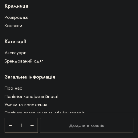
Крамниця
Розпродаж
Контакти
Категорії
Аксесуари
Брендований одяг
Загальна інформація
Про нас
Політика конфіденційності
Умови та положення
Політика повернення та обміну товарів
Оплата та доставка
Футболка
Додати в кошик
чоловіча
Надати відгук про сайт
біла