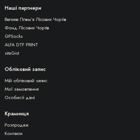
Наші партнери
Велике Плем’я Лісових Чортів
Фонд Лісових Чортів
GPSocks
ALFA DTF PRINT
siteGist
Обліковий запис
Мій обліковий запис
Мої замовлення
Особисті дані
Крамниця
Розпродаж
Контакти