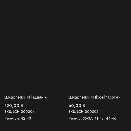
Цей
товар
має
кілька
імальна
більша
варіантів.
Параметри
можна
вибрати
на
сторінці
товару
БЕРУ!
БЕРУ!
Шкарпетки «Різдвяні»
Шкарпетки «Лісові Чорти»
120,00
₴
60,00
₴
SKU:
LCH-000004
SKU:
LCH-000005
Розміри
42-43
Розмір
35-37, 41-43, 44-46