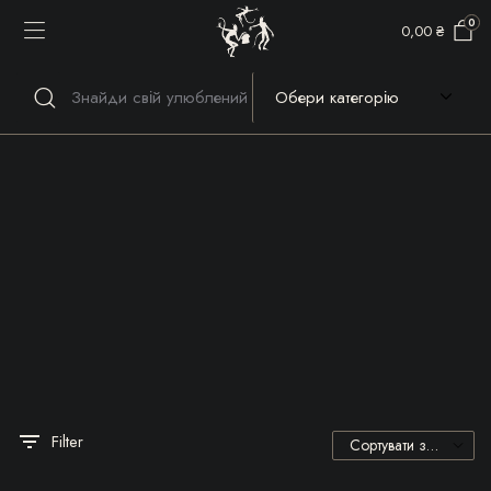
0
0,00
₴
Речі, які гріють серце та
душу!
Filter