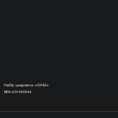
ПЕРЕЙТИ ДО ТОВАРУ
Набір шкарпеток «IGNIS»
SKU:
LCH-000044