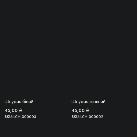
імальна
більша
БЕРУ!
БЕРУ!
Шнурик білий
Шнурик зелений
45,00
₴
45,00
₴
SKU:
LCH-000003
SKU:
LCH-000002