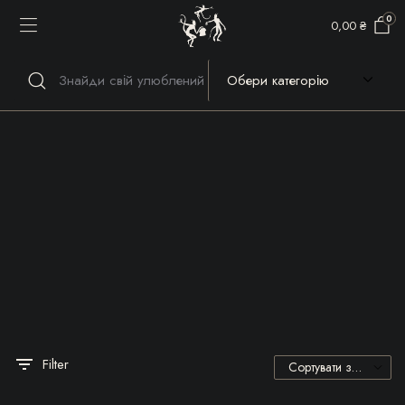
0
0,00
₴
Речі, які гріють серце та
душу!
Filter