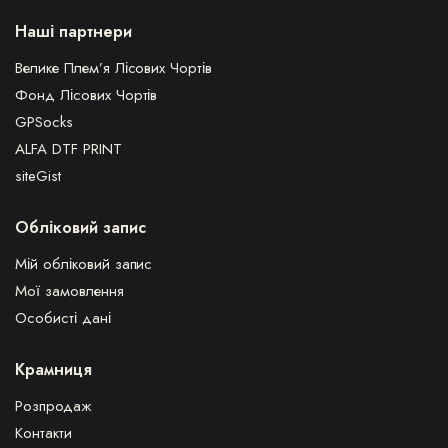
Наші партнери
Велике Плем’я Лісових Чортів
Фонд Лісових Чортів
GPSocks
ALFA DTF PRINT
siteGist
Обліковий запис
Мій обліковий запис
Мої замовлення
Особисті дані
Крамниця
Розпродаж
Контакти