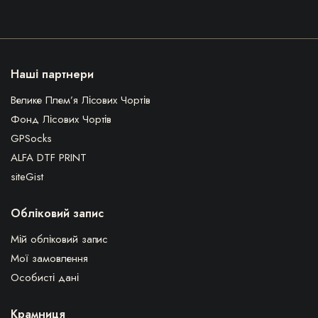
Наші партнери
Велике Плем’я Лісових Чортів
Фонд Лісових Чортів
GPSocks
ALFA DTF PRINT
siteGist
Обліковий запис
Мій обліковий запис
Мої замовлення
Особисті дані
Крамниця