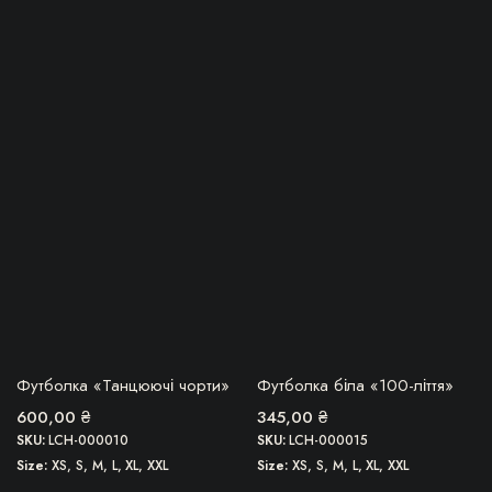
Цей
Цей
товар
товар
має
має
кілька
кілька
варіантів.
варіантів.
Параметри
Параметри
можна
можна
вибрати
вибрати
на
на
сторінці
сторінці
товару
товару
БЕРУ!
БЕРУ!
Футболка «Танцюючі чорти»
Футболка біла «100-ліття»
600,00
₴
345,00
₴
SKU:
LCH-000010
SKU:
LCH-000015
Size
XS, S, M, L, XL, XXL
Size
XS, S, M, L, XL, XXL