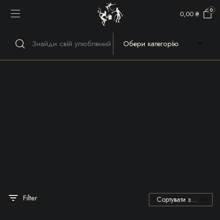
0
0,00
₴
Речі, які гріють серце та
душу!
Filter