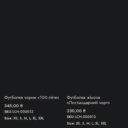
Цей
Цей
товар
товар
має
має
кілька
кілька
варіантів.
варіантів.
Параметри
Параметри
можна
можна
вибрати
вибрати
на
на
сторінці
сторінці
товару
товару
БЕРУ!
БЕРУ!
Футболка чорна «100-ліття»
Футболка жіноча
«Постмодерний чорт»
345,00
₴
230,00
₴
SKU:
LCH-000012
SKU:
LCH-000013
Size
XS, S, M, L, XL, XXL
Size
XS, S, M, L, XL, XXL