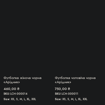
Цей
Цей
товар
товар
має
має
кілька
кілька
імальна
більша
варіантів.
варіантів.
Параметри
Параметри
можна
можна
вибрати
вибрати
на
на
сторінці
сторінці
товару
товару
БЕРУ!
БЕРУ!
Футболка жіноча чорна
Футболка чоловіча чорна
«Арідник»
«Арідник»
460,00
₴
750,00
₴
SKU:
LCH-000014
SKU:
LCH-000011
Size
XS, S, M, L, XL, XXL
Size
XS, S, M, L, XL, XXL