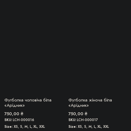
Цей
Цей
товар
товар
має
має
кілька
кілька
варіантів.
варіантів.
Параметри
Параметри
можна
можна
вибрати
вибрати
на
на
сторінці
сторінці
товару
товару
БЕРУ!
БЕРУ!
Футболка чоловіча біла
Футболка жіноча біла
«Арідник»
«Арідник»
750,00
₴
750,00
₴
SKU:
LCH-000016
SKU:
LCH-000017
Size
XS, S, M, L, XL, XXL
Size
XS, S, M, L, XL, XXL