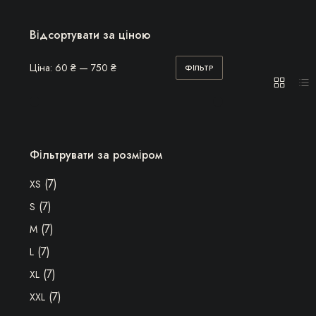
Відсортувати за ціною
Ціна:
60 ₴
—
750 ₴
ФІЛЬТР
Мінімальна
Найбільша
ціна
ціна
Фільтрувати за розміром
(7)
XS
(7)
S
(7)
M
(7)
L
(7)
XL
(7)
XXL