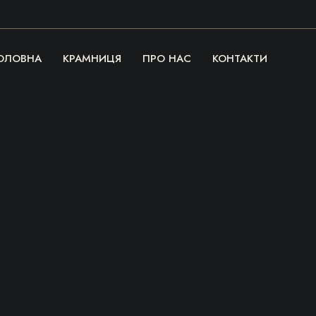
ОЛОВНА
КРАМНИЦЯ
ПРО НАС
КОНТАКТИ
Речі, які гріють
серце та душу!