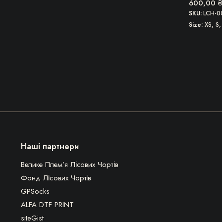
600,00
₴
SKU:
LCH-0
Size
XS, S,
Наші партнери
Велике Плем’я Лісових Чортів
Фонд Лісових Чортів
GPSocks
ALFA DTF PRINT
siteGist