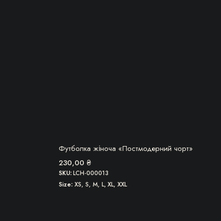
вибрати
на
сторінці
товару
БЕРУ!
Футболка жіноча «Постмодерний чорт»
230,00
₴
SKU:
LCH-000013
Size
XS, S, M, L, XL, XXL
Цей
товар