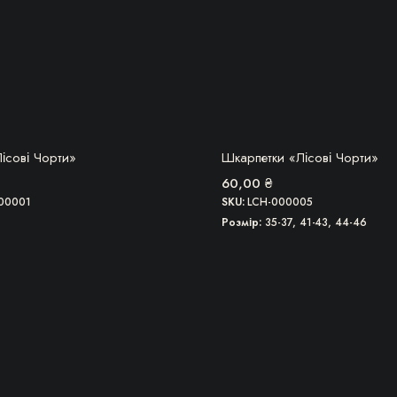
А, ТОВАР ЗАКІНЧИВСЯ!
БЕРУ!
ісові Чорти»
Шкарпетки «Лісові Чорти»
60,00
₴
00001
SKU:
LCH-000005
Розмір
35-37, 41-43, 44-46
Цей
товар
має
кілька
варіантів.
ри
Параметри
можна