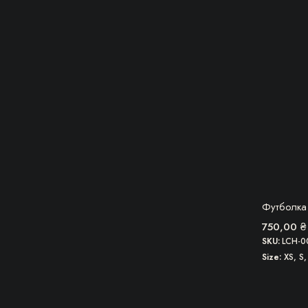
вибрати
на
сторінці
товару
Футболка
750,00
₴
SKU:
LCH-0
Size
XS, S,
Цей
товар