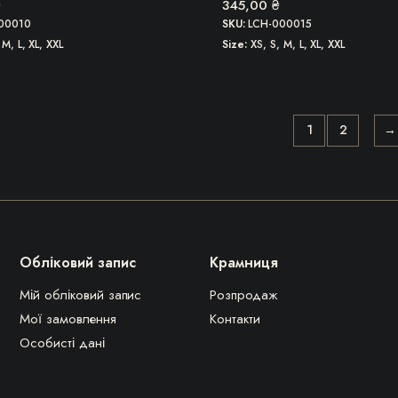
345,00
₴
00010
SKU:
LCH-000015
 M, L, XL, XXL
Size
XS, S, M, L, XL, XXL
1
2
→
Обліковий запис
Крамниця
Мій обліковий запис
Розпродаж
Мої замовлення
Контакти
Особисті дані