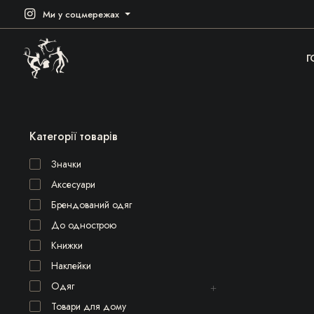
Ми у соцмережах
Г
Категорії товарів
Значки
Аксесуари
Брендований одяг
До однострою
Книжки
Наклейки
Одяг
Товари для дому