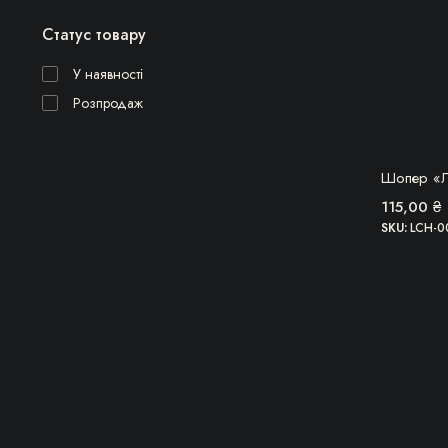
Статус товару
У наявності
Розпродаж
ОВВ
Шопер «Л
115,00
₴
SKU:
LCH-0
Цей
товар
має
кілька
варіантів.
Парамет
можна