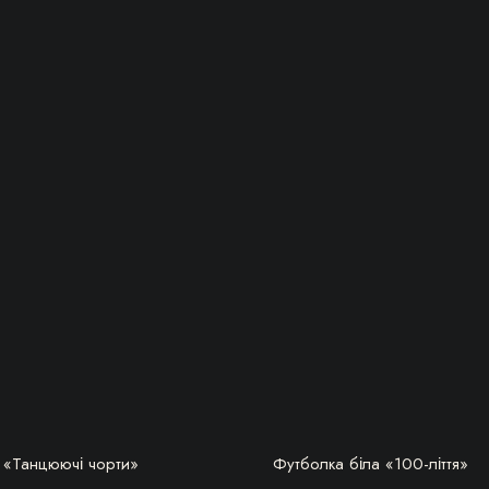
має
кілька
варіантів.
ри
Параметри
можна
вибрати
на
сторінці
товару
БЕРУ!
БЕРУ!
 «Танцюючі чорти»
Футболка біла «100-ліття»