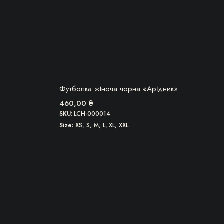
БЕРУ!
Футболка жіноча чорна «Арідник»
460,00
₴
SKU:
LCH-000014
Size
XS, S, M, L, XL, XXL
Цей
товар
має
кілька
варіантів.
Параметри
можна