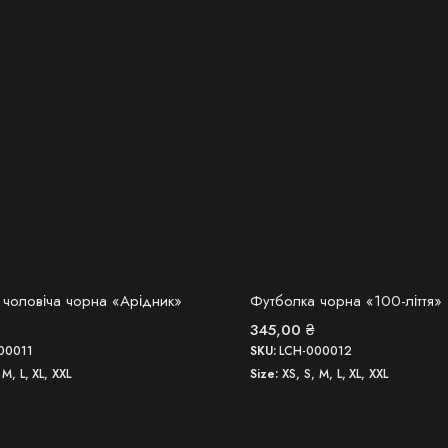
вибрати
на
сторінці
товару
БЕРУ!
БЕРУ!
 чоловіча чорна «Арідник»
Футболка чорна «100-ліття»
345,00
₴
00011
SKU:
LCH-000012
 M, L, XL, XXL
Size
XS, S, M, L, XL, XXL
Цей
товар