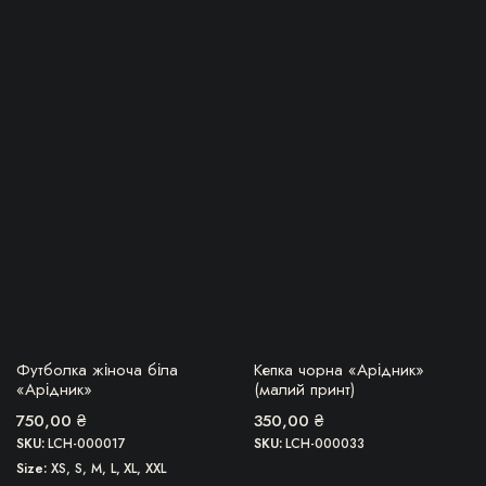
Цей
товар
має
кілька
варіантів.
Параметри
можна
вибрати
на
сторінці
товару
БЕРУ!
БЕРУ!
Футболка жіноча біла
Кепка чорна «Арідник»
«Арідник»
(малий принт)
750,00
₴
350,00
₴
SKU:
LCH-000017
SKU:
LCH-000033
Size
XS, S, M, L, XL, XXL