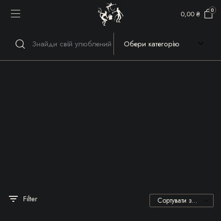
0
0,00
₴
Речі, які гріють серце та
душу!
Filter