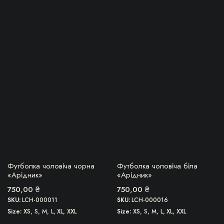
імальна
більша
Цей
Цей
товар
товар
має
має
кілька
кілька
варіантів.
варіантів.
Параметри
Параметри
можна
можна
вибрати
вибрати
на
на
сторінці
сторінці
товару
товару
БЕРУ!
БЕРУ!
Футболка чоловіча чорна
Футболка чоловіча біла
«Арідник»
«Арідник»
750,00
₴
750,00
₴
SKU:
LCH-000011
SKU:
LCH-000016
Size
XS, S, M, L, XL, XXL
Size
XS, S, M, L, XL, XXL