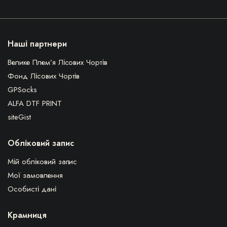
Наші партнери
Велике Плем’я Лісових Чортів
Фонд Лісових Чортів
GPSocks
ALFA DTF PRINT
siteGist
Обліковий запис
Мій обліковий запис
Мої замовлення
Особисті дані
Крамниця