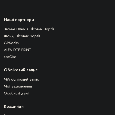
Наші партнери
Велике Плем’я Лісових Чортів
Фонд Лісових Чортів
GPSocks
ALFA DTF PRINT
siteGist
Обліковий запис
Мій обліковий запис
Мої замовлення
Особисті дані
Крамниця