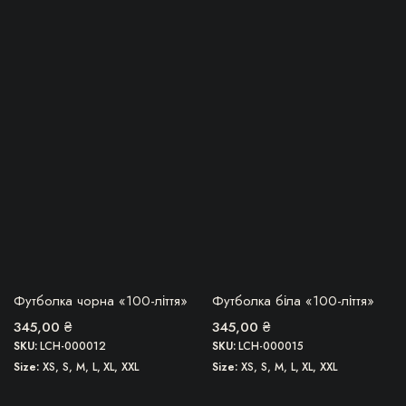
імальна
більша
Цей
Цей
товар
товар
має
має
кілька
кілька
варіантів.
варіантів.
Параметри
Параметри
можна
можна
вибрати
вибрати
на
на
сторінці
сторінці
товару
товару
БЕРУ!
БЕРУ!
Футболка чорна «100-ліття»
Футболка біла «100-ліття»
345,00
₴
345,00
₴
SKU:
LCH-000012
SKU:
LCH-000015
Size
XS, S, M, L, XL, XXL
Size
XS, S, M, L, XL, XXL