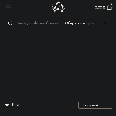
0
0,00
₴
Речі, які гріють серце та
душу!
Filter