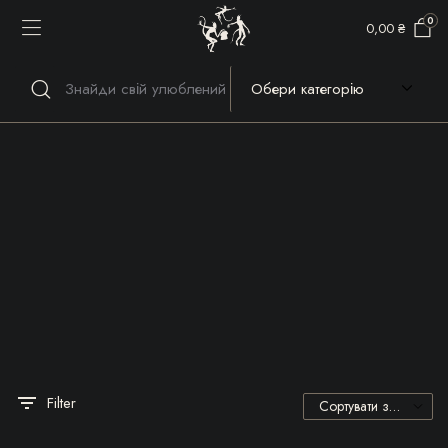
0
0,00
₴
Речі, які гріють серце та
душу!
Filter