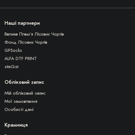
Наші партнери
Велике Плем’я Лісових Чортів
Фонд Лісових Чортів
GPSocks
ALFA DTF PRINT
siteGist
Обліковий запис
Мій обліковий запис
Мої замовлення
Особисті дані
Крамниця