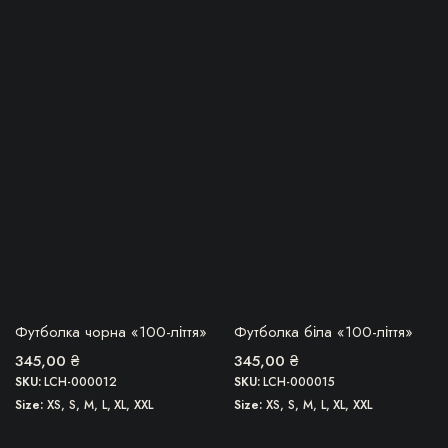
імальна
більша
Цей
Цей
товар
товар
має
має
кілька
кілька
варіантів.
варіантів.
Параметри
Параметри
можна
можна
вибрати
вибрати
на
на
сторінці
сторінці
товару
товару
БЕРУ!
БЕРУ!
Футболка чорна «100-ліття»
Футболка біла «100-ліття»
345,00
₴
345,00
₴
SKU:
LCH-000012
SKU:
LCH-000015
Size
XS, S, M, L, XL, XXL
Size
XS, S, M, L, XL, XXL