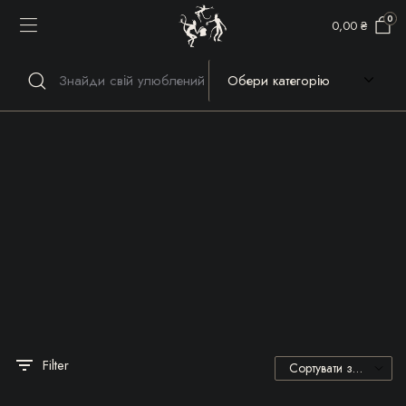
0
0,00
₴
Речі, які гріють серце та
душу!
Filter