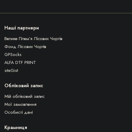
Наші партнери
Велике Плем’я Лісових Чортів
Фонд Лісових Чортів
GPSocks
ALFA DTF PRINT
siteGist
Обліковий запис
Мій обліковий запис
Мої замовлення
Особисті дані
Крамниця