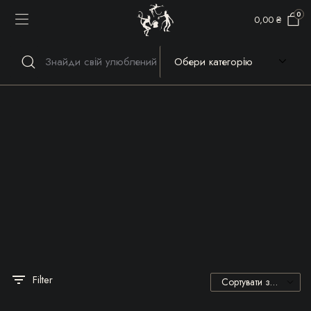
0
0,00
₴
Речі, які гріють серце та
душу!
Filter