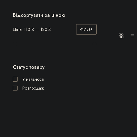
Відсортувати за ціною
Ціна:
110 ₴
—
120 ₴
ФІЛЬТР
Мінімальна
Найбільша
ціна
ціна
Статус товару
У наявності
Розпродаж