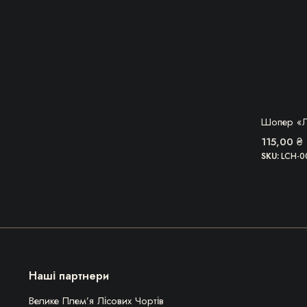
ОВВ
Шопер «Л
115,00
₴
SKU:
LCH-0
Наші партнери
Велике Плем’я Лісових Чортів