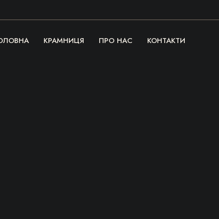
ОЛОВНА
КРАМНИЦЯ
ПРО НАС
КОНТАКТИ
Речі, які гріють
серце та душу!