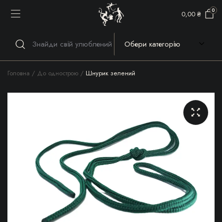
0
0,00
₴
Головна
До однострою
Шнурик зелений