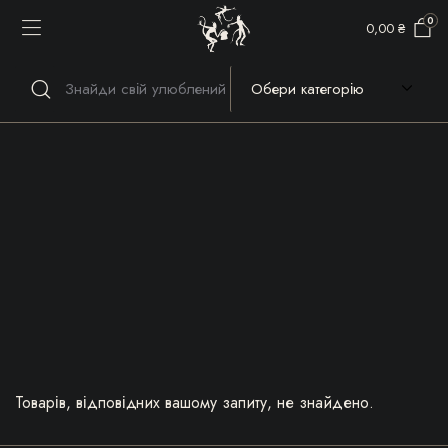
0
0,00
₴
Речі, які гріють серце та
душу!
Товарів, відповідних вашому запиту, не знайдено.