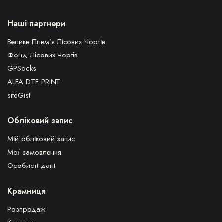
Наші партнери
Велике Плем’я Лісових Чортів
Фонд Лісових Чортів
GPSocks
ALFA DTF PRINT
siteGist
Обліковий запис
Мій обліковий запис
Мої замовлення
Особисті дані
Крамниця
Розпродаж