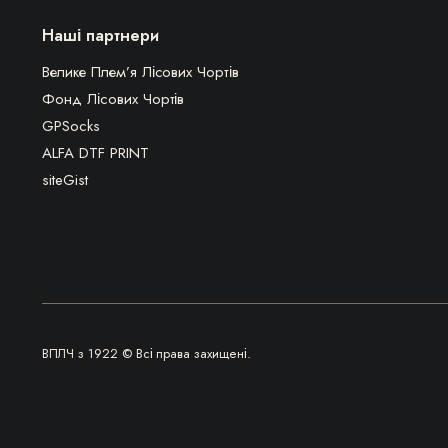
Наші партнери
Велике Плем’я Лісових Чортів
Фонд Лісових Чортів
GPSocks
ALFA DTF PRINT
siteGist
ВПЛЧ з 1922 © Всі права захищені.