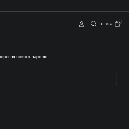
0
0,00
₴
творення нового паролю.