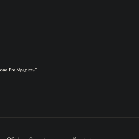
А, ТОВАР ЗАКІНЧИВСЯ!
ова Pre.Мудрість”