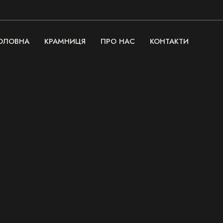
ОЛОВНА
КРАМНИЦЯ
ПРО НАС
КОНТАКТИ
Речі, які гріють
серце та душу!