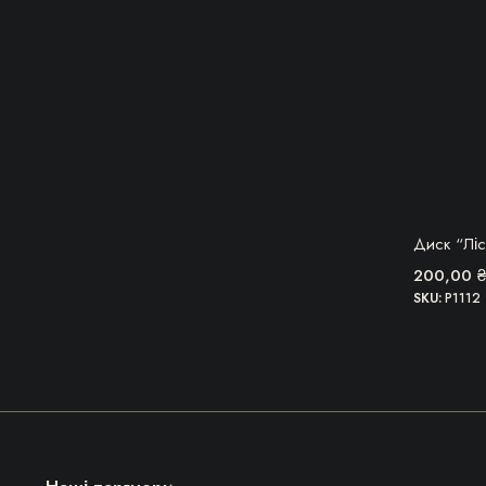
ОВВ
Диск “Ліс
200,00
₴
SKU:
P1112