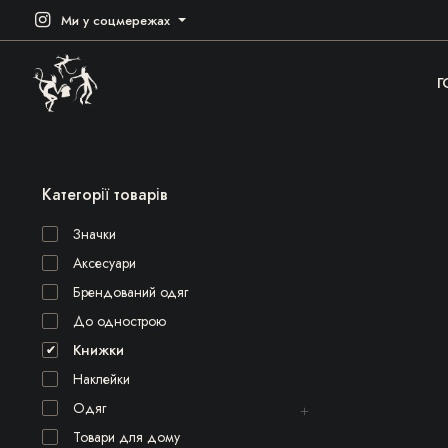
Ми у соцмережах
Г
Категорії товарів
Значки
Аксесуари
Брендований одяг
До однострою
Книжки
Наклейки
Одяг
Товари для дому