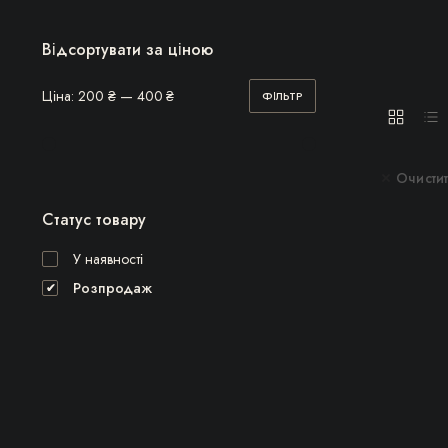
Відсортувати за ціною
Ціна:
200 ₴
—
400 ₴
ФІЛЬТР
Мінімальна
Найбільша
ціна
ціна
Очистит
Статус товару
У наявності
Розпродаж