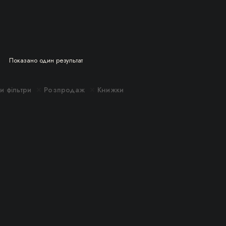
Показано один результат
и фільтри
Розпродаж
Книжки