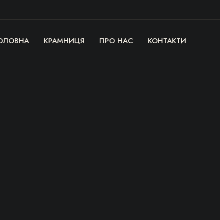
ОЛОВНА
КРАМНИЦЯ
ПРО НАС
КОНТАКТИ
Речі, які гріють
серце та душу!