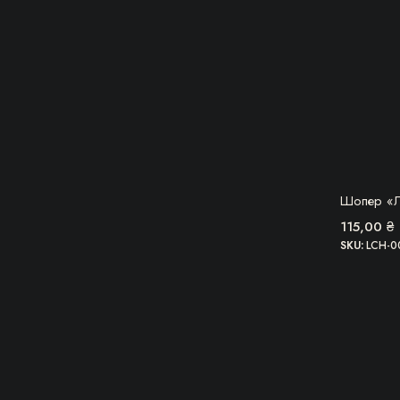
ОВВ
Шопер «Л
115,00
₴
SKU:
LCH-0