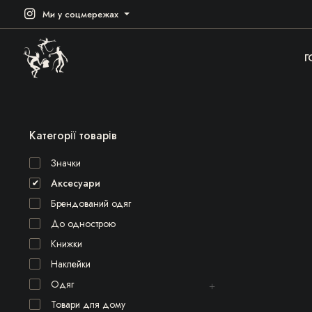
Ми у соцмережах
Г
Категорії товарів
Значки
Аксесуари
Брендований одяг
До однострою
Книжки
Наклейки
Одяг
Товари для дому