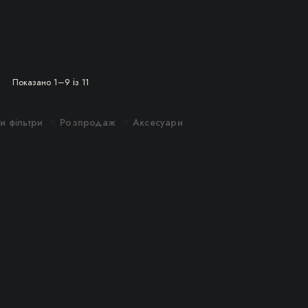
Сортовано
Показано 1–9 із 11
за
останнім
и фільтри
Розпродаж
Аксесуари