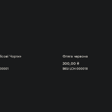
А, ТОВАР ЗАКІНЧИВСЯ!
БЕРУ!
ісові Чорти»
Фляга червона
300,00
₴
00001
SKU:
LCH-000018