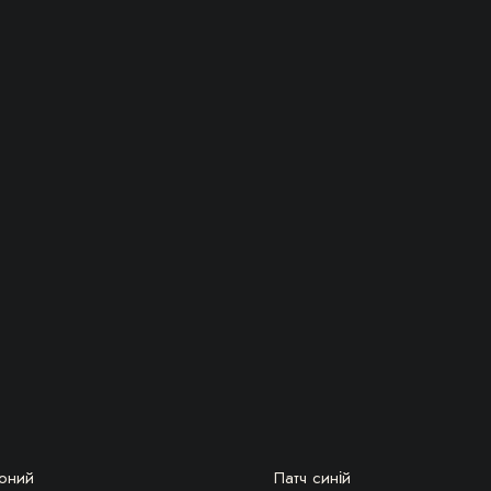
БЕРУ!
БЕРУ!
воний
Патч синій