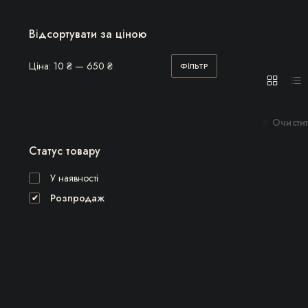
Відсортувати за ціною
Ціна:
10 ₴
—
650 ₴
ФІЛЬТР
Мінімальна
Найбільша
ціна
ціна
Очистит
Статус товару
У наявності
Розпродаж