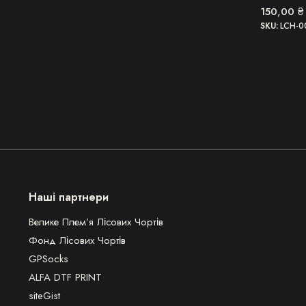
150,00
₴
SKU:
LCH-0
Наші партнери
Велике Плем’я Лісових Чортів
Фонд Лісових Чортів
GPSocks
ALFA DTF PRINT
siteGist