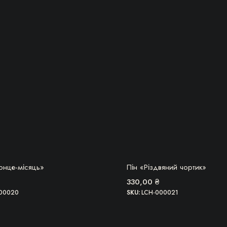
БЕРУ!
БЕРУ!
онце-місяць»
Пін «Різдвяний чортик»
330,00
₴
00020
SKU:
LCH-000021