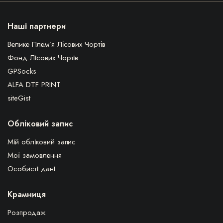
Наші партнери
Велике Плем’я Лісових Чортів
Фонд Лісових Чортів
GPSocks
ALFA DTF PRINT
siteGist
Обліковий запис
Мій обліковий запис
Мої замовлення
Особисті дані
Крамниця
Розпродаж