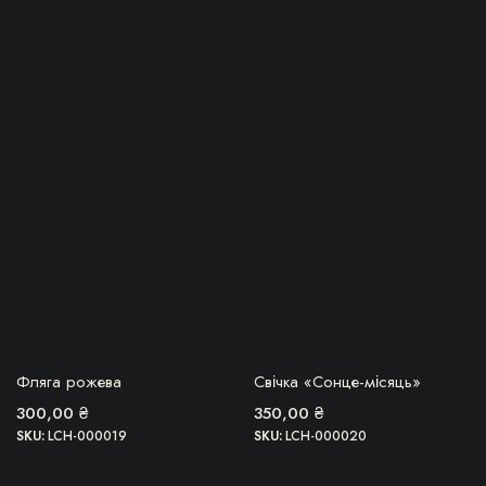
БЕРУ!
БЕРУ!
Фляга рожева
Свічка «Сонце-місяць»
300,00
₴
350,00
₴
SKU:
LCH-000019
SKU:
LCH-000020