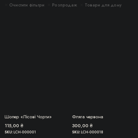
імальна
більша
Очистити фільтри
Розпродаж
Товари для дому
ОВВА, ТОВАР
БЕРУ!
Шопер «Лісові Чорти»
Фляга червона
ЗАКІНЧИВСЯ!
115,00
₴
300,00
₴
SKU:
LCH-000001
SKU:
LCH-000018