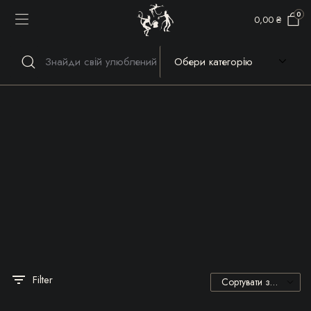
0
0,00
₴
Речі, які гріють серце та
душу!
Filter