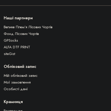
Наші партнери
Велике Плем’я Лісових Чортів
Фонд Лісових Чортів
GPSocks
ALFA DTF PRINT
siteGist
Обліковий запис
Мій обліковий запис
Мої замовлення
Особисті дані
Крамниця
Розпродаж