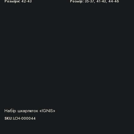
Розміри
42-43
Розмір
35-37, 41-43, 44-46
ПЕРЕЙТИ ДО ТОВАРУ
Набір шкарпеток «IGNIS»
SKU:
LCH-000044