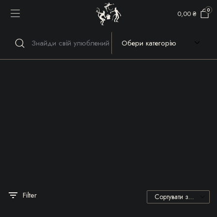
0
0,00
₴
Речі, які гріють серце та
душу!
Filter