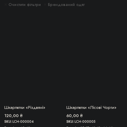
Очистити фільтри
Брендований одяг
Цей
товар
імальна
більша
має
кілька
варіантів.
Параметри
можна
вибрати
на
сторінці
товару
БЕРУ!
БЕРУ!
Шкарпетки «Різдвяні»
Шкарпетки «Лісові Чорти»
120,00
₴
60,00
₴
SKU:
LCH-000004
SKU:
LCH-000005